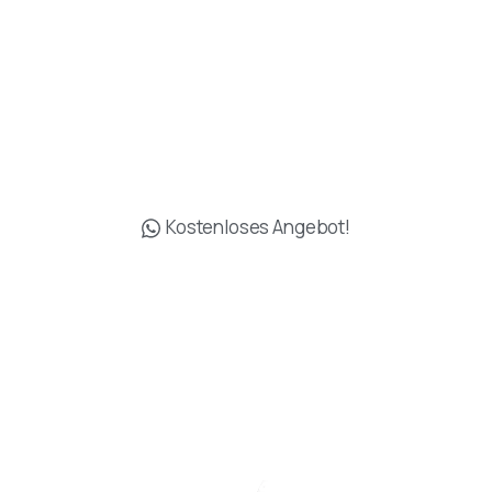
48 A Blok Kat: 5 Muratpaşa/Antalya
Muratpasa Antalya
+90 538 619 16 19
info@drgokhanozerdem.com
Kostenloses Angebot!
Op. Dr. Gökhan Özerdem © Alle Rechte
vorbehalten.
Senden Sie uns eine Nachricht
Senden Sie Ihre Nachricht, wann immer
Sie wollen.
Entworfen von