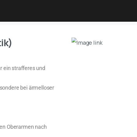
ik)
r ein strafferes und
sondere bei ärmelloser
 den Oberarmen nach