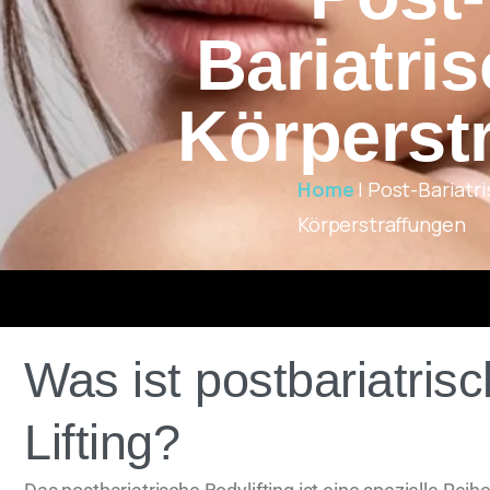
Bariatri
Körperst
Home
|
Post-Bariatr
Körperstraffungen
Was ist postbariatris
Lifting?