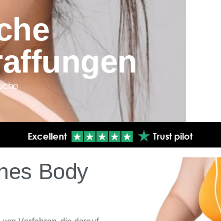
sche
raffungen
ische
ches Body