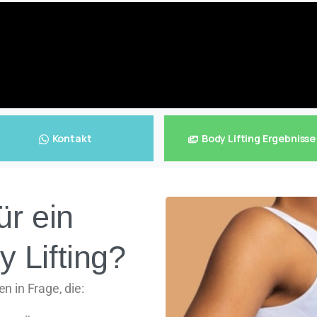
Kontakt
Body Lifting Ergebnisse
ür ein
y Lifting?
n in Frage, die: