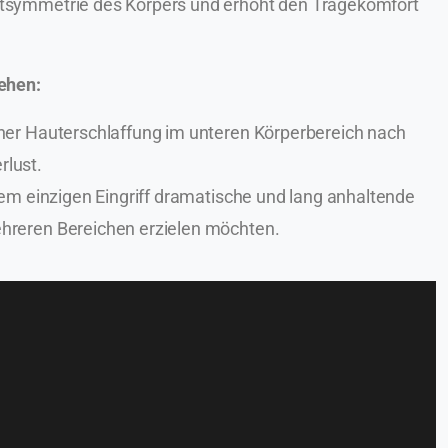
tsymmetrie des Körpers und erhöht den Tragekomfort
iehen:
her Hauterschlaffung im unteren Körperbereich nach
lust.
nem einzigen Eingriff dramatische und lang anhaltende
hreren Bereichen erzielen möchten.