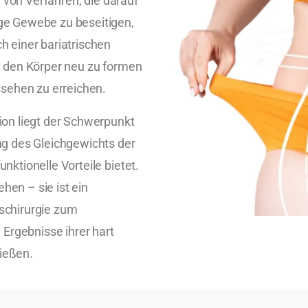
e von Verfahren, die darauf
ge Gewebe zu beseitigen,
h einer bariatrischen
, den Körper neu zu formen
ssehen zu erreichen.
ion liegt der Schwerpunkt
ng des Gleichgewichts der
nktionelle Vorteile bietet.
en – sie ist ein
schirurgie zum
 Ergebnisse ihrer hart
ießen.